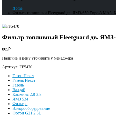
Home
Фильтр топливный Fleetguard дв. ЯМЗ-650 Евро-3 МАЗ
Фильтр топливный Fleetguard дв. ЯМЗ
805
₽
Наличие и цену уточняйте у менеджера
Артикул:
FF5470
Газон Некст
Газель Некст
Газель
Валдай
Камминс 2.8-3.8
ЯМЗ 534
Фильтра
Элекрооборудование
Фотон G21 2.5L