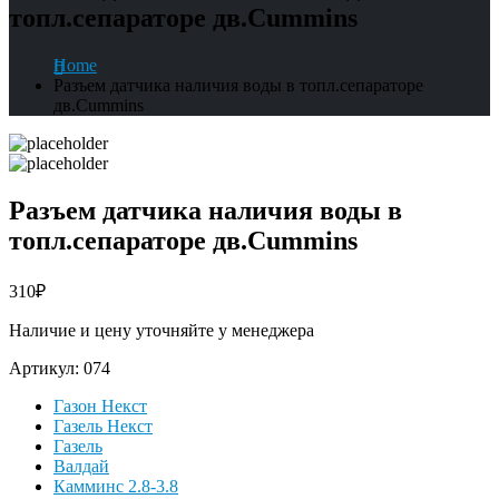
топл.сепараторе дв.Cummins
Home
Разъем датчика наличия воды в топл.сепараторе
дв.Cummins
Разъем датчика наличия воды в
топл.сепараторе дв.Cummins
310
₽
Наличие и цену уточняйте у менеджера
Артикул:
074
Газон Некст
Газель Некст
Газель
Валдай
Камминс 2.8-3.8