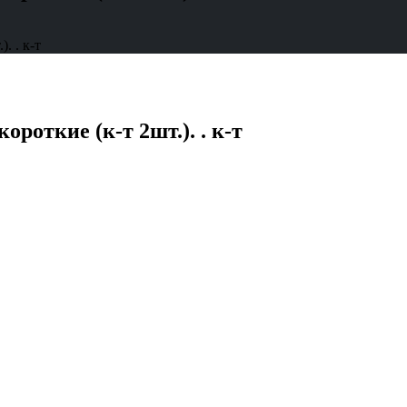
. . к-т
роткие (к-т 2шт.). . к-т