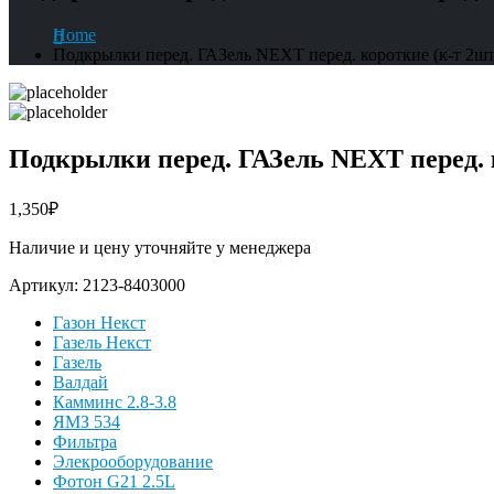
Home
Подкрылки перед. ГАЗель NEXT перед. короткие (к-т 2шт.)
Подкрылки перед. ГАЗель NEXT перед. ко
1,350
₽
Наличие и цену уточняйте у менеджера
Артикул:
2123-8403000
Газон Некст
Газель Некст
Газель
Валдай
Камминс 2.8-3.8
ЯМЗ 534
Фильтра
Элекрооборудование
Фотон G21 2.5L