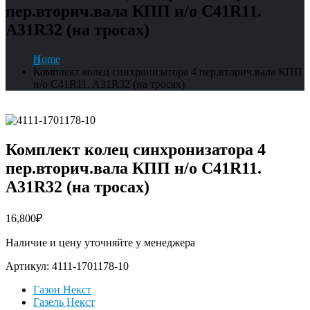
пер.вторич.вала КПП н/о C41R11.
A31R32 (на тросах)
Home
Комплект колец синхронизатора 4 пер.вторич.вала КПП
н/о C41R11. A31R32 (на тросах)
Комплект колец синхронизатора 4
пер.вторич.вала КПП н/о C41R11.
A31R32 (на тросах)
16,800
₽
Наличие и цену уточняйте у менеджера
Артикул:
4111-1701178-10
Газон Некст
Газель Некст