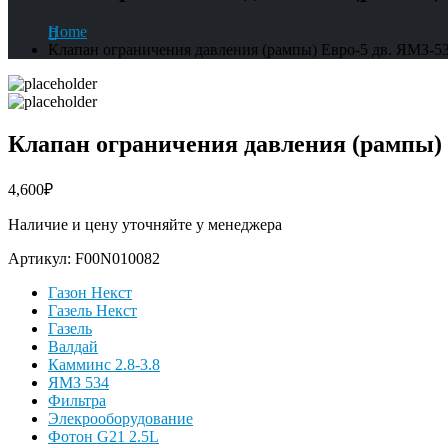
Home
Клапан ограничения давления (рампы) Евро-5 дв. ЯМЗ-5
Клапан ограничения давления (рампы) 
4,600
₽
Наличие и цену уточняйте у менеджера
Артикул:
F00N010082
Газон Некст
Газель Некст
Газель
Валдай
Камминс 2.8-3.8
ЯМЗ 534
Фильтра
Элекрооборудование
Фотон G21 2.5L