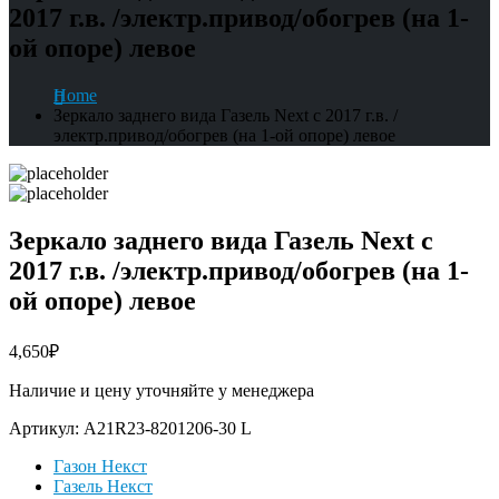
2017 г.в. /электр.привод/обогрев (на 1-
ой опоре) левое
Home
Зеркало заднего вида Газель Next с 2017 г.в. /
электр.привод/обогрев (на 1-ой опоре) левое
Зеркало заднего вида Газель Next с
2017 г.в. /электр.привод/обогрев (на 1-
ой опоре) левое
4,650
₽
Наличие и цену уточняйте у менеджера
Артикул:
А21R23-8201206-30 L
Газон Некст
Газель Некст