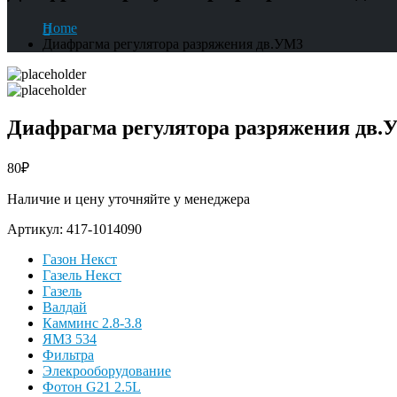
Home
Диафрагма регулятора разряжения дв.УМЗ
Диафрагма регулятора разряжения дв
80
₽
Наличие и цену уточняйте у менеджера
Артикул:
417-1014090
Газон Некст
Газель Некст
Газель
Валдай
Камминс 2.8-3.8
ЯМЗ 534
Фильтра
Элекрооборудование
Фотон G21 2.5L