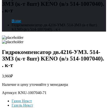
ЗМЗ (к-т 8шт) KENO (в/з 514-1007040).
. к-т
Home
Гидрокомпенсатор дв.4216-УМЗ. 514-ЗМЗ (к-т 8шт)
KENO (в/з 514-1007040). . к-т
Гидрокомпенсатор дв.4216-УМЗ. 514-
ЗМЗ (к-т 8шт) KENO (в/з 514-1007040).
. к-т
3,960
₽
Наличие и цену уточняйте у менеджера
Артикул:
KNU-1007040-71
Газон Некст
Газель Некст