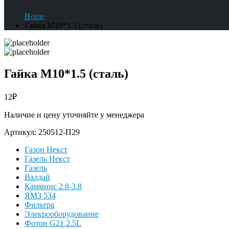
Home
Гайка М10*1.5 (сталь)
Гайка М10*1.5 (сталь)
12
₽
Наличие и цену уточняйте у менеджера
Артикул:
250512-П29
Газон Некст
Газель Некст
Газель
Валдай
Камминс 2.8-3.8
ЯМЗ 534
Фильтра
Элекрооборудование
Фотон G21 2.5L