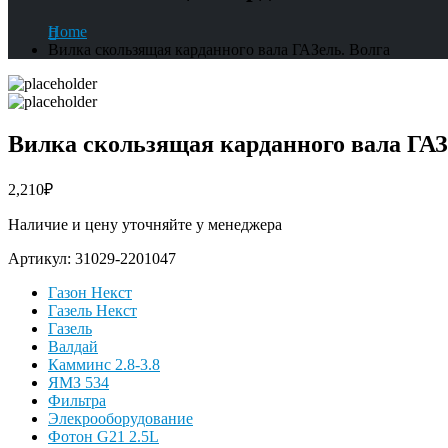
Home
Вилка скользящая карданного вала ГАЗель. Волга
Вилка скользящая карданного вала ГАЗ
2,210
₽
Наличие и цену уточняйте у менеджера
Артикул:
31029-2201047
Газон Некст
Газель Некст
Газель
Валдай
Камминс 2.8-3.8
ЯМЗ 534
Фильтра
Элекрооборудование
Фотон G21 2.5L