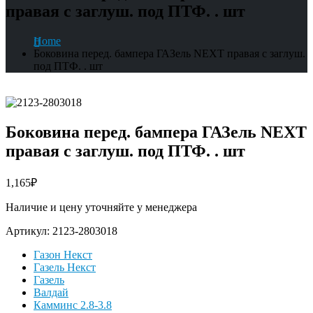
правая с заглуш. под ПТФ. . шт
Home
Боковина перед. бампера ГАЗель NEXT правая с заглуш.
под ПТФ. . шт
Боковина перед. бампера ГАЗель NEXT
правая с заглуш. под ПТФ. . шт
1,165
₽
Наличие и цену уточняйте у менеджера
Артикул:
2123-2803018
Газон Некст
Газель Некст
Газель
Валдай
Камминс 2.8-3.8